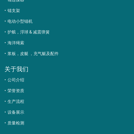
锚支架
电动小型锚机
护舷，浮球 & 减震弹簧
海洋绳索
浆板，皮艇 ，充气艇及配件
关于我们
公司介绍
荣誉资质
生产流程
设备展示
质量检测