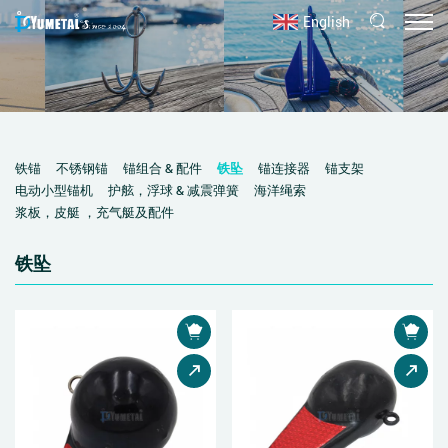
English
铁锚
不锈钢锚
锚组合 & 配件
铁坠
锚连接器
锚支架
电动小型锚机
护舷，浮球 & 减震弹簧
海洋绳索
浆板，皮艇 ，充气艇及配件
铁坠