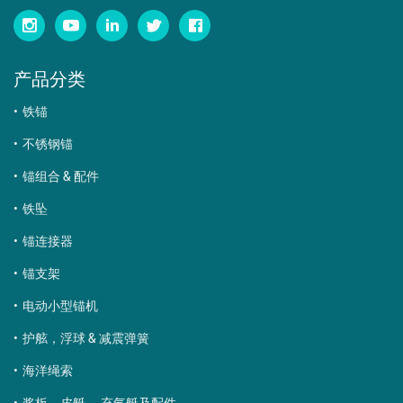
产品分类
铁锚
不锈钢锚
锚组合 & 配件
铁坠
锚连接器
锚支架
电动小型锚机
护舷，浮球 & 减震弹簧
海洋绳索
浆板，皮艇 ，充气艇及配件