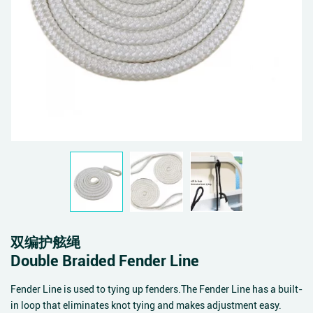
双编护舷绳
Double Braided Fender Line
Fender Line is used to tying up fenders.The Fender Line has a built-
in loop that eliminates knot tying and makes adjustment easy.