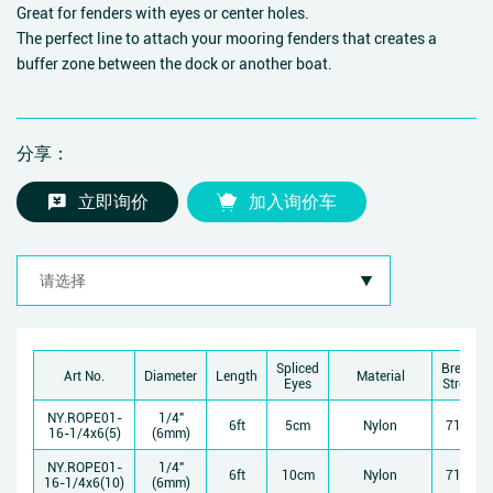
Great for fenders with eyes or center holes.
The perfect line to attach your mooring fenders that creates a
buffer zone between the dock or another boat.
分享：
立即询价
加入询价车
Spliced
Breakin
Art No.
Diameter
Length
Material
Eyes
Strength
NY.ROPE01-
1/4"
6ft
5cm
Nylon
714kgs
16-1/4x6(5)
(6mm)
NY.ROPE01-
1/4"
6ft
10cm
Nylon
714kgs
16-1/4x6(10)
(6mm)