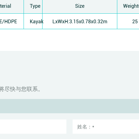
erial
Type
Size
Weight
E/HDPE
Kayak
LxWxH:3.15x0.78x0.32m
25
将尽快与您联系。