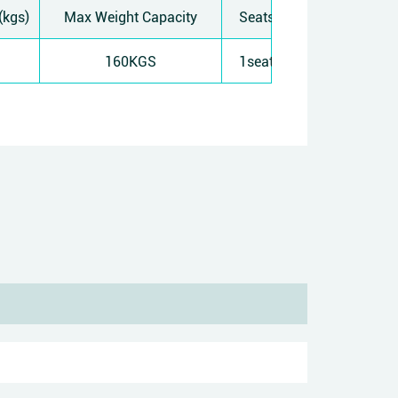
(kgs)
Max Weight Capacity
Seats
160KGS
1seat