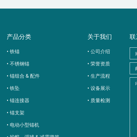
产品分类
关于我们
联
铁锚
公司介绍
不锈钢锚
荣誉资质
锚组合 & 配件
生产流程
铁坠
设备展示
锚连接器
质量检测
锚支架
电动小型锚机
护舷，浮球 & 减震弹簧