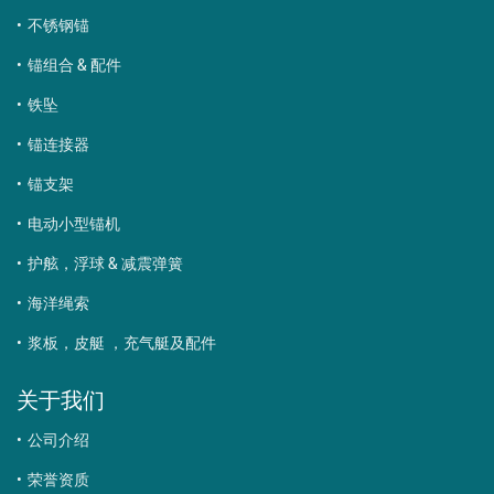
不锈钢锚
锚组合 & 配件
铁坠
锚连接器
锚支架
电动小型锚机
护舷，浮球 & 减震弹簧
海洋绳索
浆板，皮艇 ，充气艇及配件
关于我们
公司介绍
荣誉资质