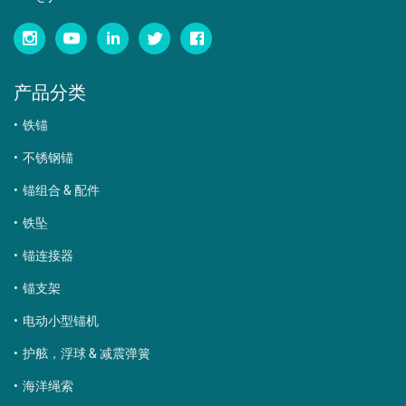
产品分类
铁锚
不锈钢锚
锚组合 & 配件
铁坠
锚连接器
锚支架
电动小型锚机
护舷，浮球 & 减震弹簧
海洋绳索