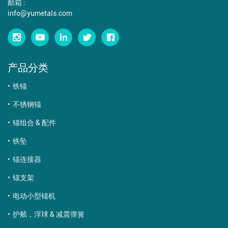
邮箱 :
info@yumetals.com
产品分类
铁锚
不锈钢锚
锚组合 & 配件
铁坠
锚连接器
锚支架
电动小型锚机
护舷，浮球 & 减震弹簧