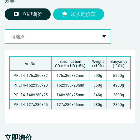
分享：
立即询价
加入询价车
Specification
Weight
Buoyancy
Art No.
OD x H x HD (±5%)
(±10%)
(±10%)
P.FL14-175x360x32
175x360x32mm
590g
5900g
P.FL14-152x356x28
152x356x28mm
550g
4900g
P.FL14-140x280x25
140x280x25mm
346g
2800g
P.FL14-127x280x25
127x280x25mm
280g
2800g
立即询价