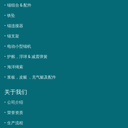
锚组合 & 配件
铁坠
锚连接器
锚支架
电动小型锚机
护舷，浮球 & 减震弹簧
海洋绳索
浆板，皮艇 ，充气艇及配件
关于我们
公司介绍
荣誉资质
生产流程