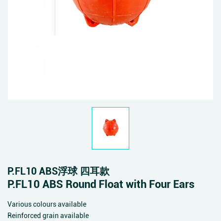
P.FL10 ABS浮球 四耳款
P.FL10 ABS Round Float with Four Ears
Various colours available
Reinforced grain available