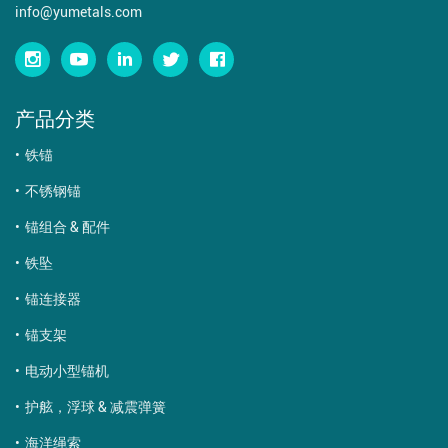
info@yumetals.com
产品分类
铁锚
不锈钢锚
锚组合 & 配件
铁坠
锚连接器
锚支架
电动小型锚机
护舷，浮球 & 减震弹簧
海洋绳索