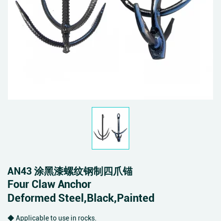
AN43 涂黑漆螺纹钢制四爪锚
Four Claw Anchor
Deformed Steel,Black,Painted
◆ Applicable to use in rocks.