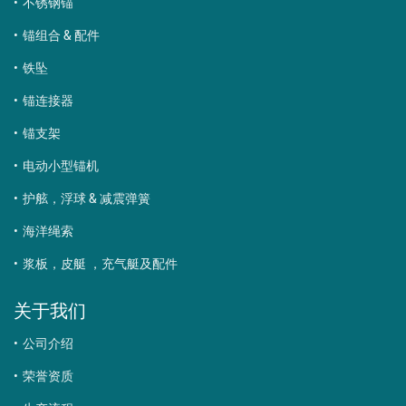
不锈钢锚
锚组合 & 配件
铁坠
锚连接器
锚支架
电动小型锚机
护舷，浮球 & 减震弹簧
海洋绳索
浆板，皮艇 ，充气艇及配件
关于我们
公司介绍
荣誉资质