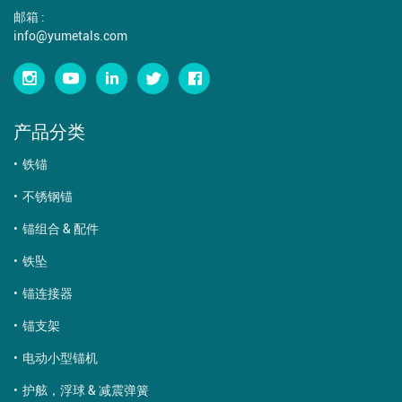
邮箱 :
info@yumetals.com
产品分类
铁锚
不锈钢锚
锚组合 & 配件
铁坠
锚连接器
锚支架
电动小型锚机
护舷，浮球 & 减震弹簧