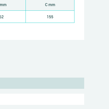
 mm
C mm
62
155