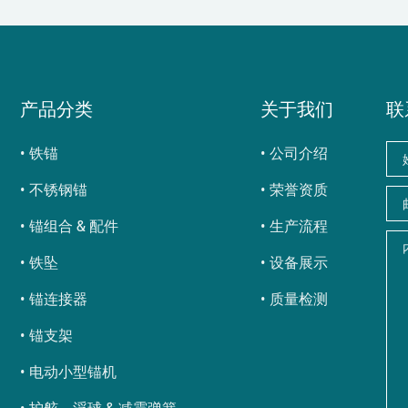
产品分类
关于我们
联
铁锚
公司介绍
不锈钢锚
荣誉资质
锚组合 & 配件
生产流程
铁坠
设备展示
锚连接器
质量检测
锚支架
电动小型锚机
护舷，浮球 & 减震弹簧