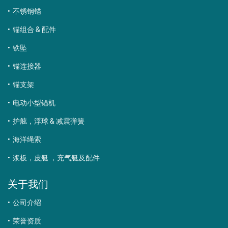
不锈钢锚
锚组合 & 配件
铁坠
锚连接器
锚支架
电动小型锚机
护舷，浮球 & 减震弹簧
海洋绳索
浆板，皮艇 ，充气艇及配件
关于我们
公司介绍
荣誉资质