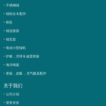
不锈钢锚
锚组合 & 配件
铁坠
锚连接器
锚支架
电动小型锚机
护舷，浮球 & 减震弹簧
海洋绳索
浆板，皮艇 ，充气艇及配件
关于我们
公司介绍
荣誉资质