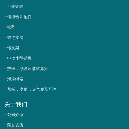
不锈钢锚
锚组合 & 配件
铁坠
锚连接器
锚支架
电动小型锚机
护舷，浮球 & 减震弹簧
海洋绳索
浆板，皮艇 ，充气艇及配件
关于我们
公司介绍
荣誉资质